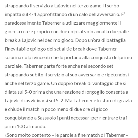
strappando il servizio a Lajovic nel terzo game. Il serbo
impatta sul 4-4 approfittando di un calo dell’avversario. E’
paradossalmente Taberner a utilizzare maggiormente il
gioco a rete e proprio con due colpi al volo annulla due palle
break a Lajovic nel decimo gioco. Dopo un’ora di battaglia
l’inevitabile epilogo del set al tie break dove Taberner
sciorina colpi vincenti che lo portano alla conquista del primo
parziale. Taberner parte forte anche nel secondo set
strappando subito il servizio al suo avversario e ripetendosi
anche nel terzo game. Un doppio break di vantaggio che si
dilata sul 5-0 prima che una reazione di orgoglio consenta a
Lajovic di avvicinarsi sul 5-2. Ma Taberner è in stato di grazia
e chiude il match in poco meno di due ore di gioco
conquistando a Sassuolo i punti necessari per rientrare tra i
primi 100 al mondo.
«Sono molto contento – le parole a fine match di Taberner –