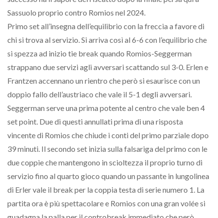
Sassuolo proprio contro Romios nel 2024.
Primo set all’insegna dell’equilibrio con la freccia a favore di
chi si trova al servizio. Si arriva così al 6-6 con l’equilibrio che
si spezza ad inizio tie break quando Romios-Seggerman
strappano due servizi agli avversari scattando sul 3-0. Erlen e
Frantzen accennano un rientro che però si esaurisce con un
doppio fallo dell’austriaco che vale il 5-1 degli avversari.
Seggerman serve una prima potente al centro che vale ben 4
set point. Due di questi annullati prima di una risposta
vincente di Romios che chiude i conti del primo parziale dopo
39 minuti. Il secondo set inizia sulla falsariga del primo con le
due coppie che mantengono in scioltezza il proprio turno di
servizio fino al quarto gioco quando un passante in lungolinea
di Erler vale il break per la coppia testa di serie numero 1. La
partita ora è più spettacolare e Romios con una gran volée si
guadagna la palla per il controbreak immediato che però