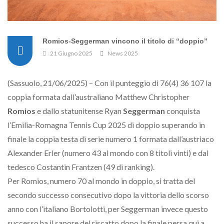
Romios-Seggerman vincono il titolo di “doppio”
21 Giugno 2025
News 2025
(Sassuolo, 21/06/2025) – Con il punteggio di 76(4) 36 107 la
coppia formata dall’australiano Matthew Christopher
Romios
e dallo statunitense Ryan
Seggerman
conquista
l’Emilia-Romagna Tennis Cup 2025 di doppio superando in
finale la coppia testa di serie numero 1 formata dall’austriaco
Alexander Erler (numero 43 al mondo con 8 titoli vinti) e dal
tedesco Costantin Frantzen (49 di ranking).
Per Romios, numero 70 al mondo in doppio, si tratta del
secondo successo consecutivo dopo la vittoria dello scorso
anno con l’italiano Bortolotti, per Seggerman invece questo
successo ha il sapore del riscatto dopo la finale persa qui a