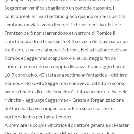
Seggerman vanifica sbagliando un comodo passante. Il
controbreak arriva al settimo gioco quando ormai la partita
sembrava avviata verso il super tie break decisivo. Erler e
Frantzen però non si arrendono e un errore di Romios li
riporta sopra di un break sul 5-3. Il servizio dell’austriaco non
tradisce e si va così al super tiebreak. Nella frazione decisiva
Romios e Seggerman scappano via nel punteggio fin da
subito mantenendo una doppia distanza di vantaggio fino al
10-7 conclusivo. «E’ stata una settimana fantastica – dichiara
Romios – Ho scelto Seggerman che avevo battuto lo scorso
anno in finale e direi che la scelta è stata vincente». «Una bela
rivincita – aggiunge Seggerman – Grazie all’organizzazione
del torneo, davvero impeccabile. E’ un successo che mi
porterò dentro per tanto tempo».
A premiare la coppia vincitrice il direttore generale di Master
Group Sport Antonio
Santa Maria
e il presidente dello