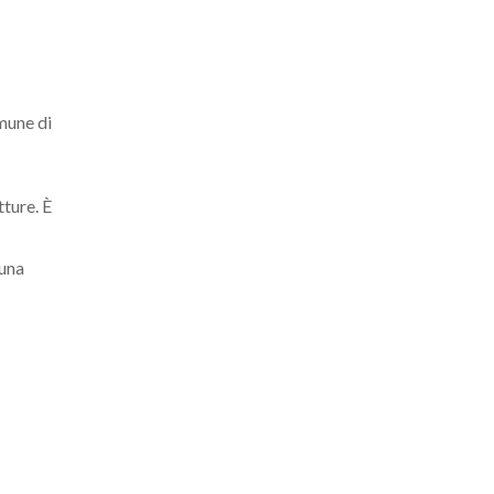
omune di
tture. È
 una