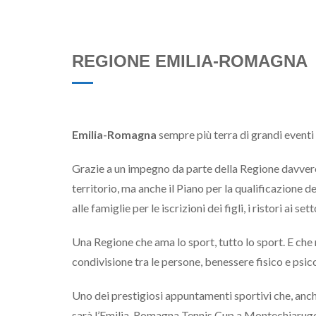
REGIONE EMILIA-ROMAGNA
Emilia-Romagna
sempre più terra di grandi eventi
Grazie a un impegno da parte della Regione davver
territorio, ma anche il Piano per la qualificazione deg
alle famiglie per le iscrizioni dei figli, i ristori ai s
Una Regione che ama lo sport, tutto lo sport. E che 
condivisione tra le persone, benessere fisico e psicol
Uno dei prestigiosi appuntamenti sportivi che, anc
sarà l’Emilia-Romagna Tennis Cup a Montechiarugol