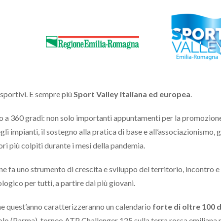
 sportivi. E sempre più
Sport Valley italiana ed europea
.
o a 360 gradi: non solo importanti appuntamenti per la promozion
li impianti, il sostegno alla pratica di base e all’associazionismo, gl
ettori più colpiti durante i mesi della pandemia.
ne fa uno strumento di crescita e sviluppo del territorio, incontro e
ogico per tutti, a partire dai più giovani.
he quest’anno caratterizzeranno un calendario
forte di oltre 100 
o (Parma), torneo ATP Challenger 125 sulla terra rossa emiliana p