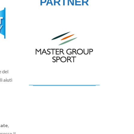
PARTNER
e del
i aiuti
date
,
resso il