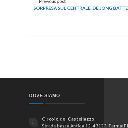
← Previous post
SORPRESA SUL CENTRALE, DE JONG BATT
DOVE SIAMO
Circolo del Castellazzo
Strada bassa Antica 12, 43123, Parma(P