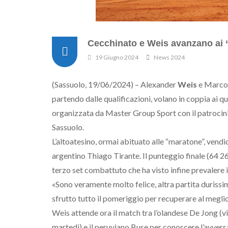
Cecchinato e Weis avanzano ai 
19 Giugno 2024
News 2024
(Sassuolo, 19/06/2024) – Alexander
Weis
e Marc
partendo dalle qualificazioni, volano in coppia ai q
organizzata da Master Group Sport con il patrocin
Sassuolo.
L’altoatesino, ormai abituato alle “maratone”, vendi
argentino Thiago Tirante. Il punteggio finale (64 26 
terzo set combattuto che ha visto infine prevalere i
«Sono veramente molto felice, altra partita durissi
sfrutto tutto il pomeriggio per recuperare al meglio
Weis attende ora il match tra l’olandese De Jong (v
martedì) e il peruviano Buse per conoscere l’avversa