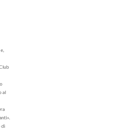
 e,
 Club
co
o al
Ora
anti».
 di