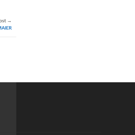
ost →
MAIER