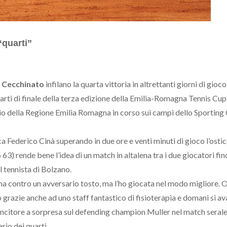
“quarti”
o
Cecchinato
infilano la quarta vittoria in altrettanti giorni di gioco
uarti di finale della terza edizione della Emilia-Romagna Tennis Cup
io della Regione Emilia Romagna in corso sui campi dello Sporting
ca Federico Cinà superando in due ore e venti minuti di gioco l’osti
63) rende bene l’idea di un match in altalena tra i due giocatori fin
l tennista di Bolzano.
ma contro un avversario tosto, ma l’ho giocata nel modo migliore. 
 grazie anche ad uno staff fantastico di fisioterapia e domani si av
incitore a sorpresa sul defending champion Muller nel match serale
rio dei quarti.