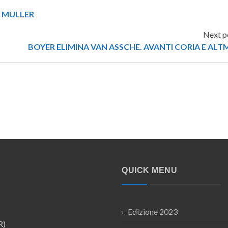
E MULLER
Next p
BOYER ELIMINA VAN ASSCHE. AVANTI CORIA E ALT
QUICK MENU
Edizione 2023
R)