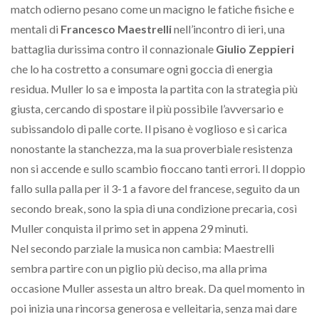
match odierno pesano come un macigno le fatiche fisiche e
mentali di
Francesco Maestrelli
nell’incontro di ieri, una
battaglia durissima contro il connazionale
Giulio Zeppieri
che lo ha costretto a consumare ogni goccia di energia
residua. Muller lo sa e imposta la partita con la strategia più
giusta, cercando di spostare il più possibile l’avversario e
subissandolo di palle corte. Il pisano è voglioso e si carica
nonostante la stanchezza, ma la sua proverbiale resistenza
non si accende e sullo scambio fioccano tanti errori. Il doppio
fallo sulla palla per il 3-1 a favore del francese, seguito da un
secondo break, sono la spia di una condizione precaria, così
Muller conquista il primo set in appena 29 minuti.
Nel secondo parziale la musica non cambia: Maestrelli
sembra partire con un piglio più deciso, ma alla prima
occasione Muller assesta un altro break. Da quel momento in
poi inizia una rincorsa generosa e velleitaria, senza mai dare