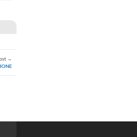
ost →
IONE