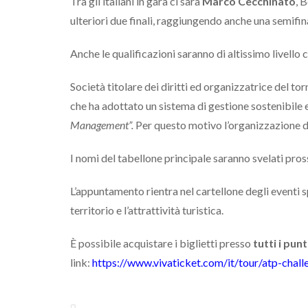
Tra gli italiani in gara ci sarà
Marco Cecchinato
, 
ulteriori due finali, raggiungendo anche una semifi
Anche le qualificazioni saranno di altissimo livello c
Società titolare dei diritti ed organizzatrice del to
che ha adottato un sistema di gestione sostenibile
Management”.
Per questo motivo l’organizzazione de
I nomi del tabellone principale saranno svelati pr
L’appuntamento rientra nel cartellone degli eventi 
territorio e l’attrattività turistica.
È possibile acquistare i biglietti presso
tutti i pun
link:
https://www.vivaticket.com/it/tour/atp-chal