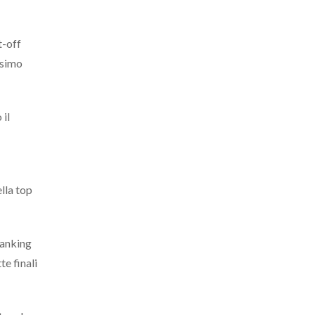
t-off
ssimo
 il
ella top
anking
te finali