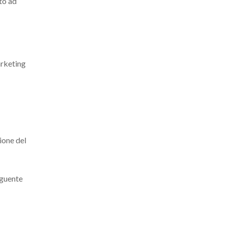
to ad
arketing
ione del
eguente