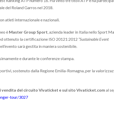
Best Ranking ATP numero 16. Ha vinto tre titoli ATP e ha partecipa
nale del Roland Garros nel 2018.
on atleti internazionale e nazionali.
rneo è
Master Group Sport
, azienda leader in Italia nello Sport M
 ed ottenuto la certificazione ISO 20121:2012
“Sustainable Event
ll’evento sarà gestita in maniera sostenibile.
ossimamente e durante le conferenze stampa.
sportivi, sostenuto dalla Regione Emilia-Romagna, per la valorizzaz
ti vendita del circuito Vivaticket e sul sito Vivaticket.com
al s
lenger-tour/3027