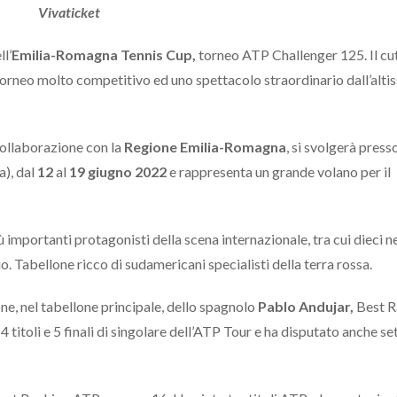
Vivaticket
ll’
Emilia-Romagna Tennis Cup,
torneo ATP Challenger 125. Il cu
torneo molto competitivo ed uno spettacolo straordinario dall’alti
collaborazione con la
Regione Emilia-Romagna
, si svolgerà presso
), dal
12
al
19 giugno 2022
e rappresenta un grande volano per il
 importanti protagonisti della scena internazionale, tra cui dieci n
o. Tabellone ricco di sudamericani specialisti della terra rossa.
e, nel tabellone principale, dello spagnolo
Pablo Andujar,
Best R
itoli e 5 finali di singolare dell’ATP Tour e ha disputato anche set