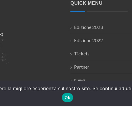
QUICK MENU
Edizione 2023
R)
Edizione 2022
Tickets
Partner
News
re la migliore esperienza sul nostro sito. Se continui ad ut
Area stampa
Ok
© Copyrights
Crionet
2024. All rights reserved.